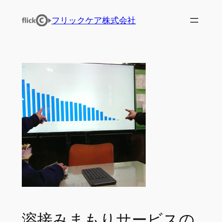
内
フリックケア株式会社
容
を
ス
キ
ッ
プ
溶接みまもりサービスの